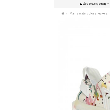
είσοδος/εγγραφή
Mama watercolor sneakers