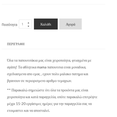
Καλάθι
Αγορά
Ποσότητα
ΠΕΡΙΓΡΑΦΉ
Όλα τα παπουτσάκια μας είναι χειροποίητα, φτιαγμένα με
αγάπη! Τα αθλητικα mama παπουτσια ειναι μοναδικα,
σχεδιασμενα απο εμας , εχουν πολυ μαλακο πατημα και
βγαινουν σε περιορισμενο αριθμο τεμαχιων.
** Παρακαλώ σημειώστε ότι όλα τα προιόντα μας είναι
χειροποίητα και κατά παραγγελία, οπότε παρακαλώ επιτρέψτε
μέχρι 15-20 εργάσιμες ημέρες για την παραγγελία σας να
ετοιμαστει και να αποσταλεί.