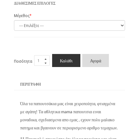
ΔΙΑΘΈΣΙΜΕΣ ΕΠΙΛΟΓΈΣ
Μέγεθος
Καλάθι
Αγορά
Ποσότητα
ΠΕΡΙΓΡΑΦΉ
Όλα τα παπουτσάκια μας είναι χειροποίητα, φτιαγμένα
με αγάπη! Τα αθλητικα mama παπουτσια ειναι
μοναδικα, σχεδιασμενα απο εμας , εχουν πολυ μαλακο
πατημα και βγαινουν σε περιορισμενο αριθμο τεμαχιων.
** Παρακαλώ σημειώστε ότι όλα τα προιόντα μας είναι